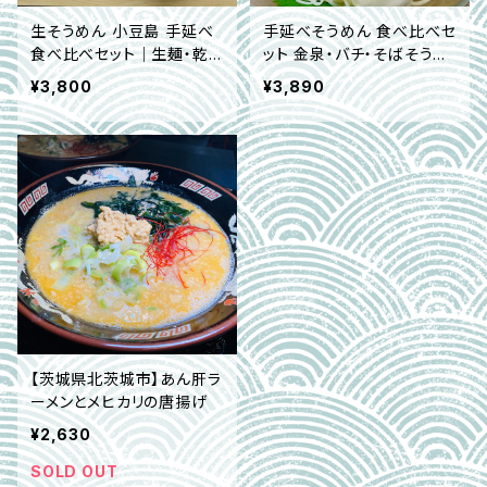
生そうめん 小豆島 手延べ
手延べそうめん 食べ比べセ
食べ比べセット｜生麺・乾
ット 金泉・バチ・そばそうめ
麺3種・麺つゆ付き 大畑大
ん・麺つゆ付き｜兵庫県ゆ
¥3,800
¥3,890
介商店限定 ｜通年販売
もと
【茨城県北茨城市】あん肝ラ
ーメンとメヒカリの唐揚げ
¥2,630
SOLD OUT