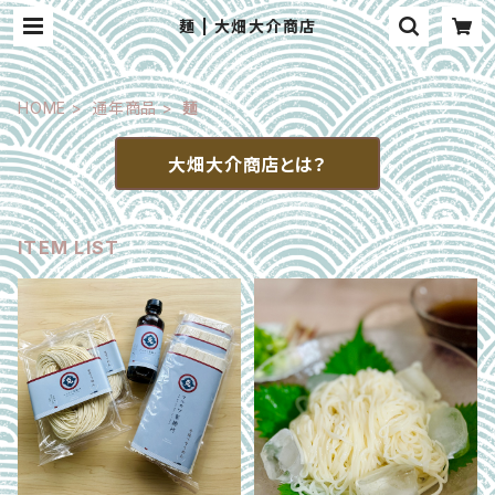
麺 | 大畑大介商店
HOME
通年商品
麺
大畑大介商店とは？
ITEM LIST