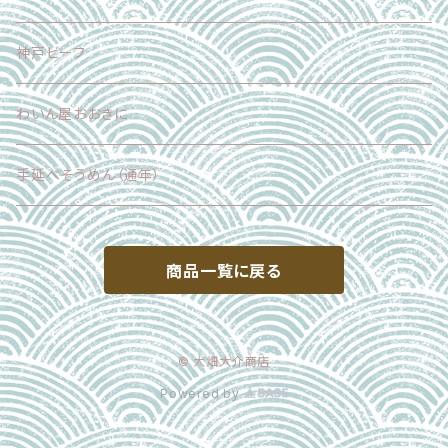
神戸ビーフ
わいん屋おおきに
手延べそうめん（通年）
商品一覧に戻る
© 大畑大介商店
Powered by