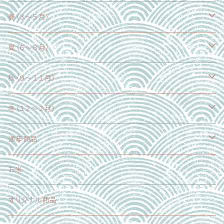
春（３～５月）
野菜
夏（６～８月）
果物
野菜
秋（９～１１月）
魚介類
果物
野菜
冬（１２～２月）
加工食品
魚介類
果物
野菜
通年商品
加工食品
魚介類
果物
野菜
お米
加工食品
魚介類
果物
オリジナル商品