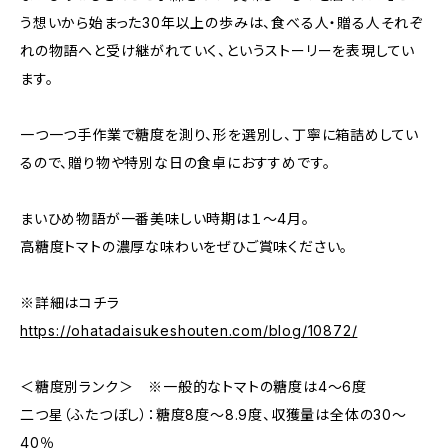
う想いから始まった30年以上の歩みは、食べる人・贈る人それぞ
れの物語へと受け継がれていく、というストーリーを表現してい
ます。
一つ一つ手作業で糖度を測り、形を選別し、丁寧に箱詰めしてい
るので、贈り物や特別な日の食卓におすすめです。
まいひめ物語が一番美味しい時期は１～4月。
高糖度トマトの濃厚な味わいをぜひご賞味ください。
※詳細はコチラ
https://ohatadaisukeshouten.com/blog/10872/
＜糖度別ランク＞ ※一般的なトマトの糖度は4～6度
二つ星（ふたつぼし）：糖度8度～8.9度、収獲量は全体の30～
40％