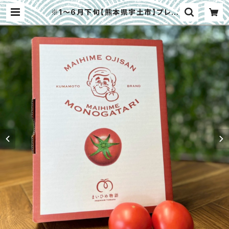
※1～6月下旬【熊本県宇土市】プレミ
アムトマトまいひめ物語「結び箱」約１
㎏ | 大畑大介商店