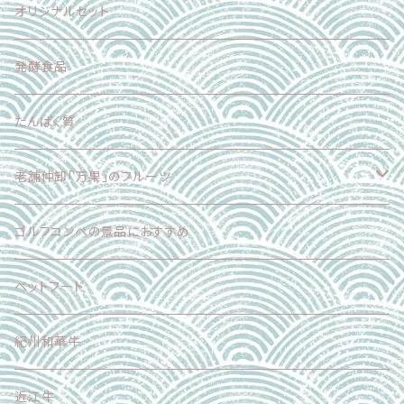
スイーツ
加工食品
魚介類
オリジナルセット
スイーツ
肉
発酵食品
乳製品
たんぱく質
麺
老舗仲卸「万果」のフルーツ
スイーツ
フードロス削減企画
ゴルフコンペの景品におすすめ
加工食品
正品（ギフト対応可）
ペットフード
調味料
加工品
紀州和華牛
その他
近江牛