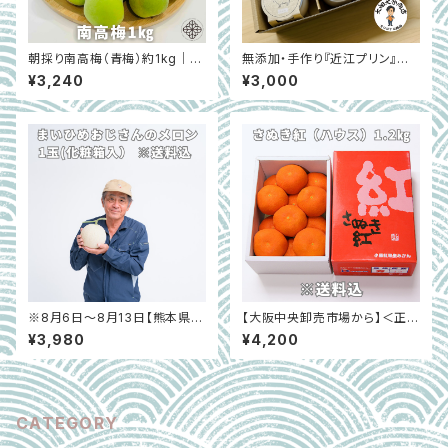
朝採り南高梅（青梅）約1kg｜LL
無添加・手作り『近江プリン』大
サイズ以上・秀品｜WARIE 和歌
畑大介商店オリジナルセット 6
¥3,240
¥3,000
山県紀の川市 ※6月初旬～中
個入り｜滋賀県高島市
旬
※8月6日～8月13日【熊本県宇
【大阪中央卸売市場から】＜正品
土市】まいひめおじさんのメロ
＞さぬき紅（ハウスみかん）約1.
¥3,980
¥4,200
ン 化粧箱入り1玉（２L、３L）
2㎏
CATEGORY