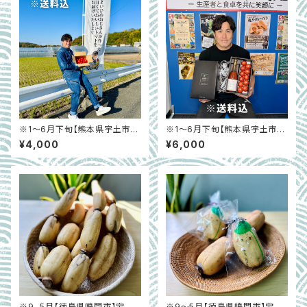
※1～6月下旬【熊本県宇土市】
※1～6月下旬【熊本県宇土市】
プレミアムトマトまいひめ物語
まいひめ物語プレミアムセット
¥4,000
¥6,000
「にぎわい箱（バラ）」約２㎏
（トマト100％ジュースセット）赤
orプラチナラベル
※9~5月【徳島県鳴門市】宝蔵
※9～5月【徳島県鳴門市】宝蔵