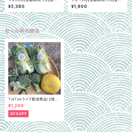
れんこん 子れんこん約2.5kg
れんこん 子れんこん約1.2kg
¥3,380
¥1,900
セール中の商品
TikTokライブ配信商品！【徳島
県阿波市】GOTTSO阿波セレ
¥1,200
クト3種詰合せ約2.8㎏（ミルフィ
ー菜含む）
30%OFF