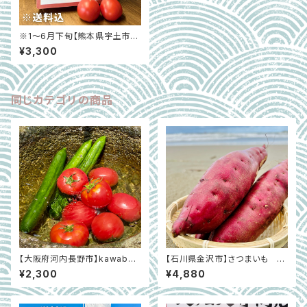
※1～6月下旬【熊本県宇土市】
プレミアムトマトまいひめ物語
¥3,300
「結び箱」約１㎏
同じカテゴリの商品
【大阪府河内長野市】kawabat
【石川県金沢市】さつまいも 加
a farmの美味～いきゅうり・トマ
賀野菜『大徳金時』優規格Mサイ
¥2,300
¥4,880
トセット 約2kg
ズ 5kg