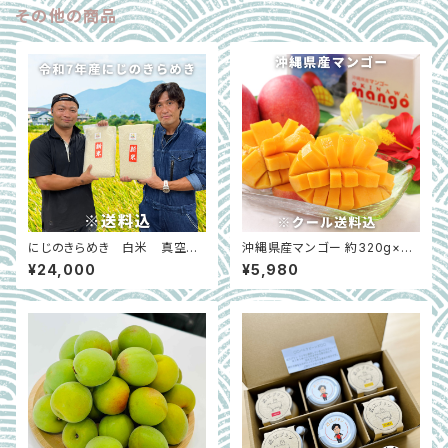
その他の商品
にじのきらめき 白米 真空パ
沖縄県産マンゴー 約320g×2
ック5.4kg×5袋｜茨城県下妻市
玉 ギフトにおすすめ｜大阪中央
¥24,000
¥5,980
卸売市場厳選 ※7月中旬〜8月
上旬