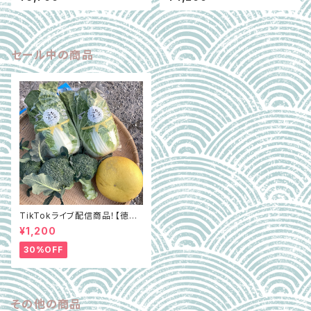
秋 魁」（秀） 約3.5kg
りんご3種食べ比べ 約2.5㎏
セール中の商品
TikTokライブ配信商品！【徳島
県阿波市】GOTTSO阿波セレ
¥1,200
クト3種詰合せ約2.8㎏（ミルフィ
ー菜含む）
30%OFF
その他の商品