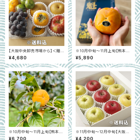
【大阪中央卸売市場から】＜贈答
※10月中旬〜11月上旬【熊本県
クラス＞内容はお任せ！秋の国
宇土市】太秋柿「プレミアム太
¥4,680
¥5,890
産フルーツ詰合せ約2㎏
秋 魁」化粧箱入り 約2kg
※10月中旬〜11月上旬【熊本県
※11月中旬～12月中旬【大阪中
宇土市】太秋柿「プレミアム太
央卸売市場から】＜正品＞旬の
¥6,700
¥4,200