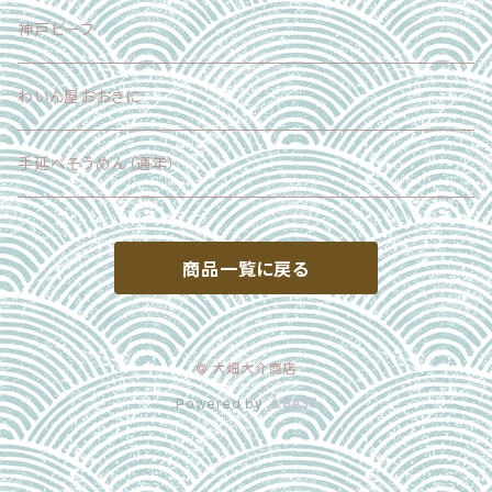
神戸ビーフ
わいん屋おおきに
手延べそうめん（通年）
商品一覧に戻る
© 大畑大介商店
Powered by