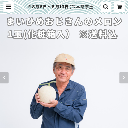
※8月6日～8月13日【熊本県宇土市】
まいひめおじさんのメロン 化粧箱入
り1玉（２L、３L） | 大畑大介商店