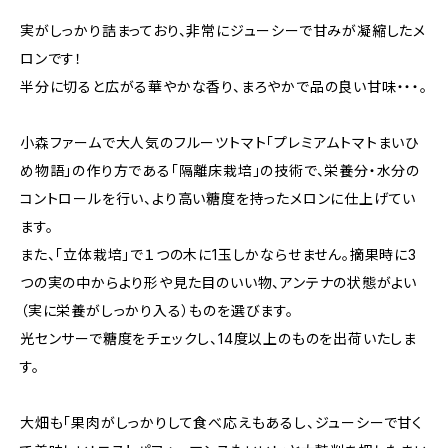
実がしっかり詰まっており、非常にジューシーで甘みが凝縮したメ
ロンです！
半分に切ると広がる華やかな香り、まろやかで品の良い甘味・・・。
小森ファームで大人気のフルーツトマト「プレミアムトマトまいひ
め物語」の作り方である「隔離床栽培」の技術で、栄養分・水分の
コントロールを行い、より高い糖度を持ったメロンに仕上げてい
ます。
また、「立体栽培」で１つの木に1玉しかならせません。摘果時に3
つの実の中からより形や見た目のいい物、アンテナの状態がよい
（実に栄養がしっかり入る）ものを選びます。
光センサーで糖度をチェックし、14度以上のものを出荷いたしま
す。
大畑も「果肉がしっかりして食べ応えもあるし、ジューシーで甘く