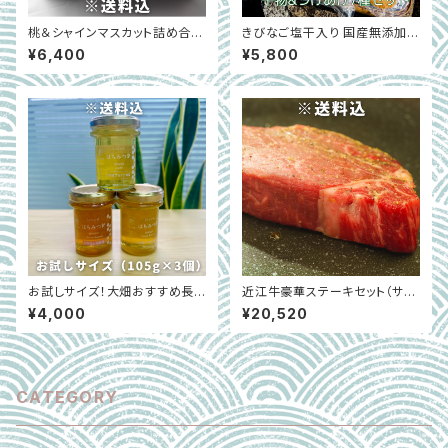
桃＆シャインマスカット詰め合わ
きびなご塩干入り 国産無添加干
せ｜ギフトにもおすすめ｜大阪
物＆つけあげ 計7種セット｜鹿
¥6,400
¥5,800
中央卸売市場 ※7月上旬～8月
児島県甑島
上旬
お試しサイズ！大畑おすすめ長
近江牛豪華ステーキセット（サー
野県産はちみつ3種セット（105
ロイン170g×2 ヒレ130g×2）
¥4,000
¥20,520
g×3個）｜長野県長野市
※冷凍｜滋賀県
CATEGORY