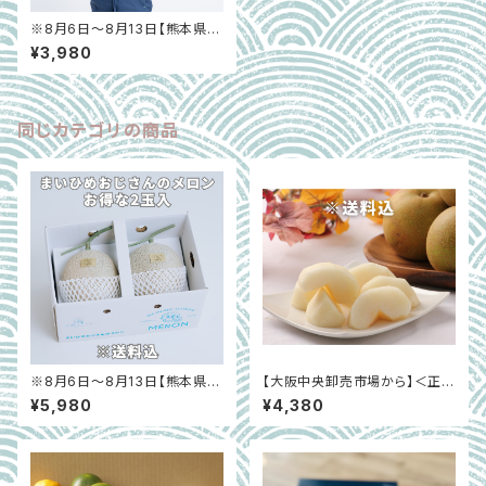
※8月6日～8月13日【熊本県宇
土市】まいひめおじさんのメロ
¥3,980
ン 化粧箱入り1玉（２L、３L）
同じカテゴリの商品
※8月6日～8月13日【熊本県宇
【大阪中央卸売市場から】＜正品
土市】お得！まいひめおじさんの
＞秋月梨 約２㎏（５～８玉）
¥5,980
¥4,380
メロン2玉セット