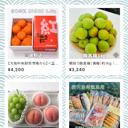
【大阪中央卸売市場から】＜正品
朝採り南高梅（青梅）約1kg｜LL
＞さぬき紅（ハウスみかん）約1.
サイズ以上・秀品｜WARIE 和歌
¥4,200
¥3,240
2㎏
山県紀の川市 ※6月初旬～中
旬