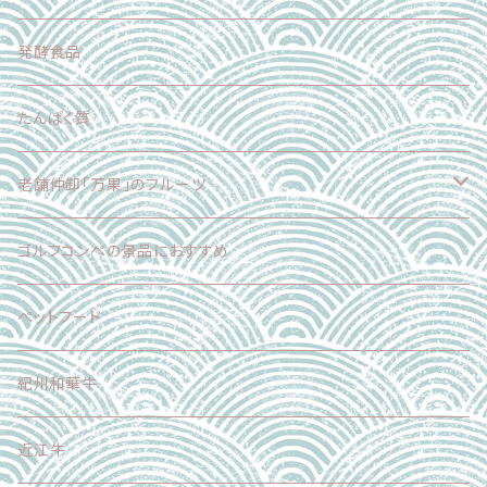
スイーツ
肉
発酵食品
乳製品
たんぱく質
麺
老舗仲卸「万果」のフルーツ
スイーツ
フードロス削減企画
ゴルフコンペの景品におすすめ
加工食品
正品（ギフト対応可）
ペットフード
調味料
加工品
紀州和華牛
その他
近江牛