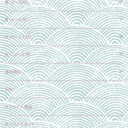
春（３～５月）
野菜
夏（６～８月）
果物
野菜
秋（９～１１月）
魚介類
果物
野菜
冬（１２～２月）
加工食品
魚介類
果物
野菜
通年商品
加工食品
魚介類
果物
野菜
お米
加工食品
魚介類
果物
オリジナル商品
スイーツ
加工食品
魚介類
オリジナルセット