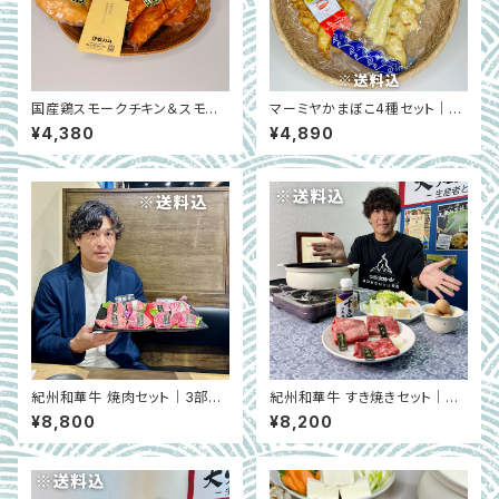
国産鶏スモークチキン＆スモー
マーミヤかまぼこ4種セット｜名
クささみ 高タンパクセット｜伊
物おにぎりかまぼこ入り【沖縄県
¥4,380
¥4,890
吹ハム（滋賀県米原市）
石垣島】
紀州和華牛 焼肉セット｜3部
紀州和華牛 すき焼きセット｜30
位・6部位食べ比べ｜和歌山県
0g ・600g｜和歌山県和歌山
¥8,800
¥8,200
和歌山市
市