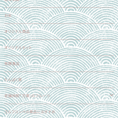
加工食品
魚介類
果物
野菜
お米
加工食品
魚介類
果物
オリジナル商品
スイーツ
加工食品
魚介類
オリジナルセット
スイーツ
肉
発酵食品
乳製品
たんぱく質
麺
老舗仲卸「万果」のフルーツ
スイーツ
フードロス削減企画
ゴルフコンペの景品におすすめ