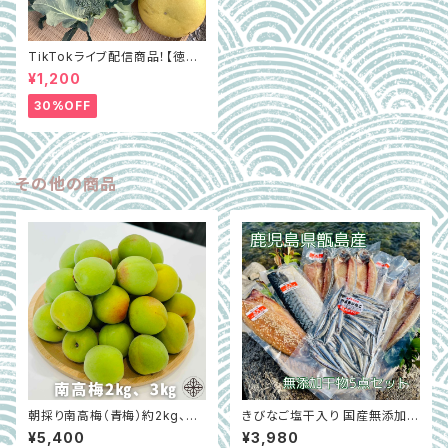
TikTokライブ配信商品！【徳島
県阿波市】GOTTSO阿波セレ
¥1,200
クト3種詰合せ約2.8㎏（ミルフィ
ー菜含む）
30%OFF
その他の商品
朝採り南高梅（青梅）約2kg、3
きびなご塩干入り 国産無添加干
㎏｜LLサイズ以上・秀品｜WAR
物5点セット｜鹿児島県甑島
¥5,400
¥3,980
IE 和歌山県紀の川市 ※6月初