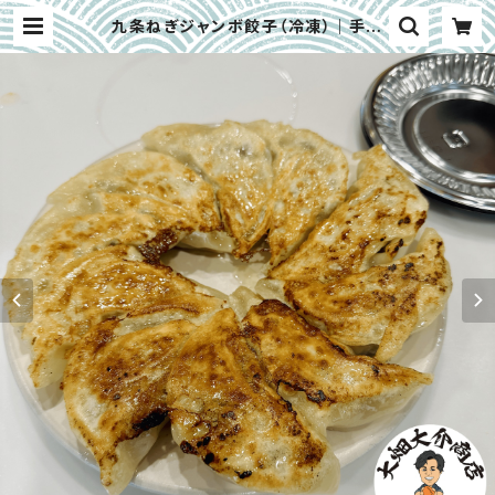
九条ねぎジャンボ餃子（冷凍）｜手包
み餃子 1P｜大畑大介商店オリジナル
| 大畑大介商店