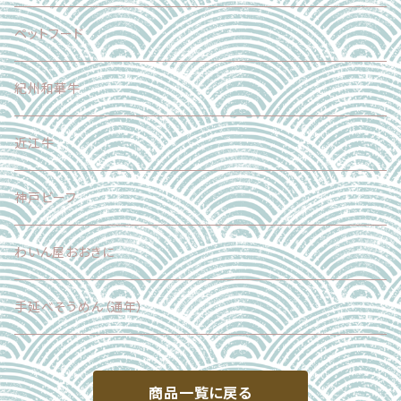
加工食品
正品（ギフト対応可）
ペットフード
調味料
加工品
紀州和華牛
その他
近江牛
神戸ビーフ
わいん屋おおきに
手延べそうめん（通年）
商品一覧に戻る