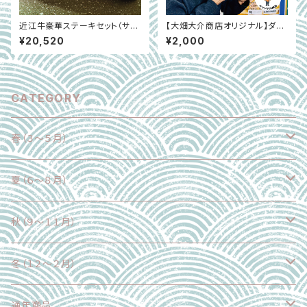
近江牛豪華ステーキセット（サー
【大畑大介商店オリジナル】ダイ
ロイン170g×2 ヒレ130g×2）
スケの焼きカレーパン（冷凍）6
¥20,520
¥2,000
※冷凍｜滋賀県
個入り
CATEGORY
春（３～５月）
野菜
夏（６～８月）
果物
野菜
秋（９～１１月）
魚介類
果物
野菜
冬（１２～２月）
加工食品
魚介類
果物
野菜
通年商品