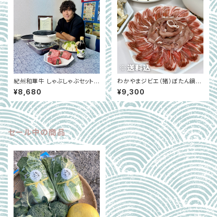
紀州和華牛 しゃぶしゃぶセット
わかやまジビエ（猪）ぼたん鍋セ
｜300g ・1kg王道部位食べ比
ット 2～3人前｜和歌山県和歌
¥8,680
¥9,300
べ｜和歌山県和歌山市
山市
セール中の商品