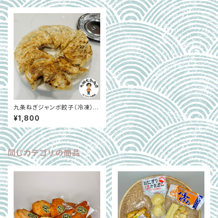
九条ねぎジャンボ餃子（冷凍）｜
手包み餃子 1P｜大畑大介商店
¥1,800
オリジナル
同じカテゴリの商品