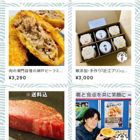
旬～中旬
肉の東門自慢の神戸ビーフミン
無添加・手作り『近江プリン』大
チカツ&神戸ビーフコロッケ&黒
畑大介商店オリジナルセット 6
¥3,290
¥3,000
豆コロッケ（冷凍） 各5個セット
個入り｜滋賀県高島市
｜兵庫県丹波篠山市