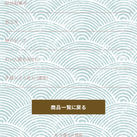
調味料
加工品
紀州和華牛
その他
近江牛
神戸ビーフ
わいん屋おおきに
手延べそうめん（通年）
商品一覧に戻る
© 大畑大介商店