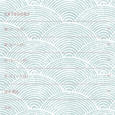
CATEGORY
春（３～５月）
野菜
夏（６～８月）
果物
野菜
秋（９～１１月）
魚介類
果物
野菜
冬（１２～２月）
加工食品
魚介類
果物
野菜
通年商品
加工食品
魚介類
果物
野菜
お米