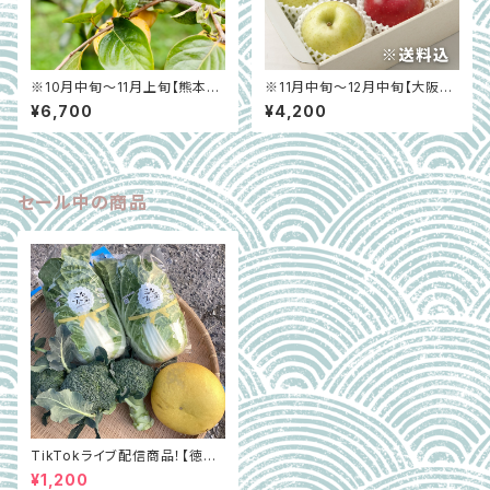
※10月中旬〜11月上旬【熊本県
※11月中旬～12月中旬【大阪中
宇土市】太秋柿「プレミアム太
央卸売市場から】＜正品＞旬の
¥6,700
¥4,200
秋 魁」（秀） 約3.5kg
りんご3種食べ比べ 約2.5㎏
セール中の商品
TikTokライブ配信商品！【徳島
県阿波市】GOTTSO阿波セレ
¥1,200
クト3種詰合せ約2.8㎏（ミルフィ