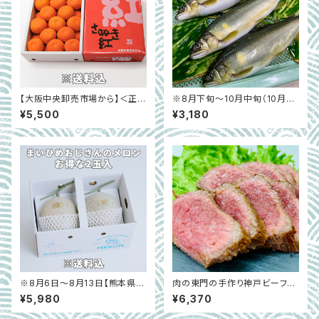
【大阪中央卸売市場から】＜正品
※8月下旬〜10月中旬（10月は
＞さぬき紅（ハウスみかん）約2
冷凍で発送）【和歌山県白浜】子
¥5,500
¥3,180
㎏
持ち鮎 （6尾）
※8月6日～8月13日【熊本県宇
肉の東門の手作り神戸ビーフバ
土市】お得！まいひめおじさんの
ンバーグ・ベーコン・たたき（冷凍
¥5,980
¥6,370
メロン2玉セット
真空パック）｜兵庫県丹波篠山
市