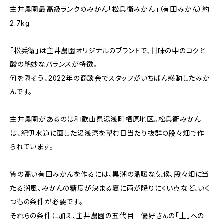
主井農園最高級ランクのみかん「松兵衛みかん」（有田みかん）約
2.7kg
「松兵衛」は主井農園オリジナルのブランドで、甘味の中のコクと
酸の絶妙なバランスが特徴。
何を隠そう、2022年の商談会でスタッフがいちばん感動したみか
んです。
主井農園があるのは和歌山県湯浅町栖原地区。松兵衛みかん
は、紀伊水道に面した湯浅湾を望む日当たり抜群の段々畑で作
られています。
質の高い有田みかんを作るには、黒潮の温暖な気候、段々畑に当
たる潮風、みかんの糖度が決まる夏に雨が降りにくい点など、いく
つもの条件が必要です。
それらの条件に加え、主井農園の五代目 優好さんの「土」への