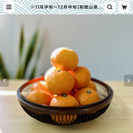
※11月中旬〜12月中旬【和歌山県有
田郡】主井農園最高級ブラント「松兵
衛みかん」（有田みかん）約2.7kg 家
庭用/贈答用 | 大畑大介商店