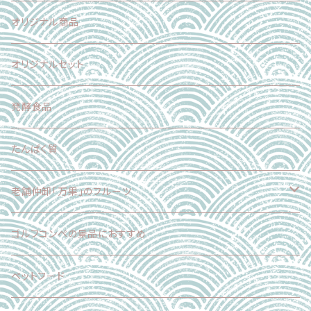
加工食品
魚介類
果物
オリジナル商品
スイーツ
加工食品
魚介類
オリジナルセット
スイーツ
肉
発酵食品
乳製品
たんぱく質
麺
老舗仲卸「万果」のフルーツ
スイーツ
フードロス削減企画
ゴルフコンペの景品におすすめ
加工食品
正品（ギフト対応可）
ペットフード