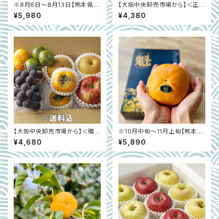
※8月6日～8月13日【熊本県宇
【大阪中央卸売市場から】＜正品
土市】お得！まいひめおじさんの
＞秋月梨 約２㎏（５～８玉）
¥5,980
¥4,380
メロン2玉セット
【大阪中央卸売市場から】＜贈答
※10月中旬〜11月上旬【熊本県
クラス＞内容はお任せ！秋の国
宇土市】太秋柿「プレミアム太
¥4,680
¥5,890
産フルーツ詰合せ約2㎏
秋 魁」化粧箱入り 約2kg