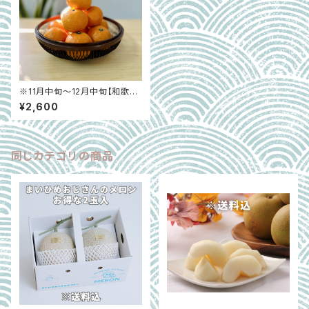
※11月中旬〜12月中旬【和歌山
県有田郡】主井農園最高級ブラ
¥2,600
ント「松兵衛みかん」（有田みか
ん）約2.7kg 家庭用/贈答用
同じカテゴリの商品