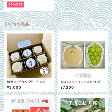
ー菜含む）
30%OFF
その他の商品
無添加・手作り『近江プリン』大
メロン＆シャインマスカット詰め
畑大介商店オリジナルセット 6
合わせ｜ギフトにもおすすめ｜
¥3,000
¥7,200
個入り｜滋賀県高島市
大阪中央卸売市場 ※7月上旬
～8月上旬