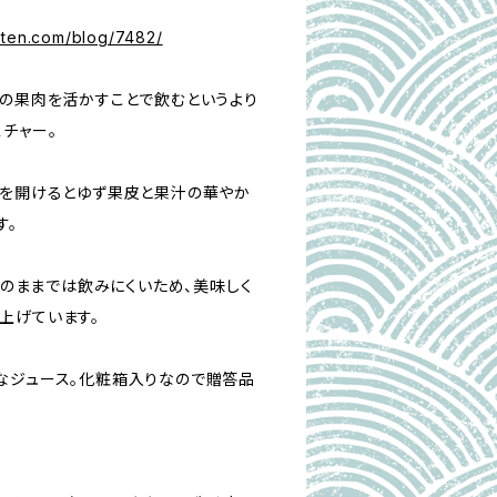
uten.com/blog/7482/
桃の果肉を活かすことで飲むというより
チャー。
蓋を開けるとゆず果皮と果汁の華やか
す。
0%のままでは飲みにくいため、美味しく
上げています。
なジュース。化粧箱入りなので贈答品