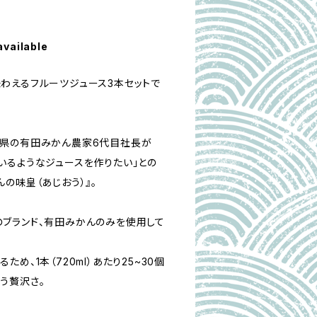
available
わえるフルーツジュース3本セットで
山県の有田みかん農家6代目社長が
いるようなジュースを作りたい」との
の味皇（あじおう）』。
ブランド、有田みかんのみを使用して
め、1本（720ml）あたり25~30個
う贅沢さ。