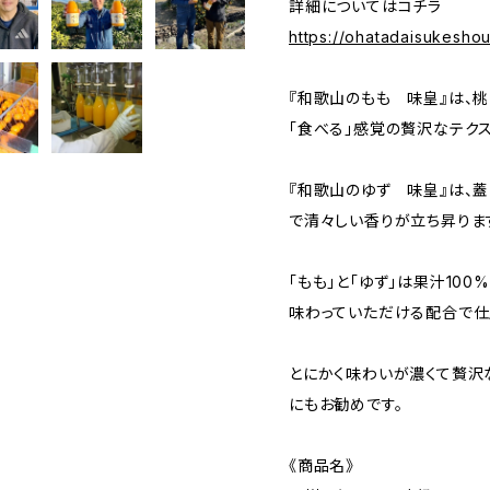
詳細についてはコチラ
https://ohatadaisukesho
『和歌山のもも 味皇』は、
「食べる」感覚の贅沢なテクス
『和歌山のゆず 味皇』は、
で清々しい香りが立ち昇りま
「もも」と「ゆず」は果汁10
味わっていただける配合で仕
とにかく味わいが濃くて贅沢
にもお勧めです。
《商品名》