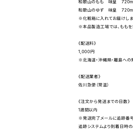
和歌山のもも 味皇 720m
和歌山のゆず 味皇 720m
※化粧箱に入れてお届けしま
※本品製造工場では、ももを
《配送料》
1,000円
※北海道・沖縄県・離島への
《配送業者》
佐川急便（常温）
《注文から発送までの日数》
1週間以内
※発送完了メールに追跡番号
追跡システムより到着日時の