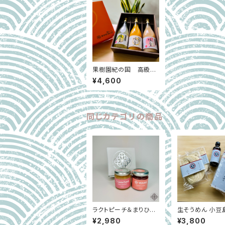
果樹園紀の国 高級フ
ルーツジュース味皇3本
¥4,600
セット（みかん、もも、ゆ
ず）｜和歌山県有田郡
同じカテゴリの商品
ラクトピーチ＆まりひめ
生そうめん 小豆
コンフィチュールセット
べ食べ比べセッ
¥2,980
¥3,800
｜桃＆いちごジャム｜W
麺・乾麺3種・麺