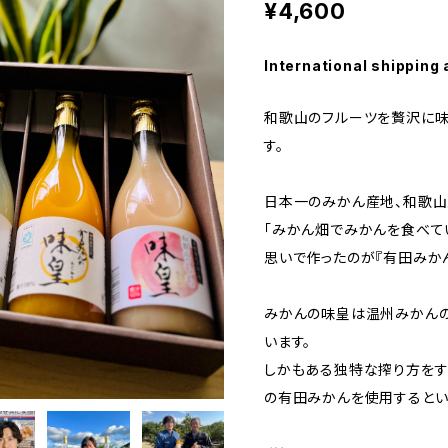
¥4,600
International shipping 
和歌山のフルーツを贅沢に味
す。
日本一のみかん産地、和歌
「みかん畑でみかんを食べて
思いで作ったのが『有田みかん
みかんの味皇は温州みかんの
います。
しかもある独特な搾り方をするた
の有田みかんを使用するとい