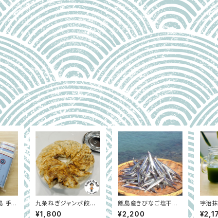
島 手延
九条ねぎジャンボ餃子
甑島産きびなご塩干し2
宇治抹
ト｜生
（冷凍）｜手包み餃子 1
30g×2袋 (6袋まで追
0g×
¥1,800
¥2,200
¥2,1
つゆ付
P｜大畑大介商店オリ
加可能）｜鹿児島県
抹茶