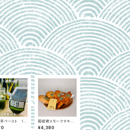
茶ペースト 10
国産鶏スモークチキン
2P 抹茶ラテや
＆スモークささみ 高タ
70
¥4,380
スイーツに｜滋賀
ンパクセット｜伊吹ハム