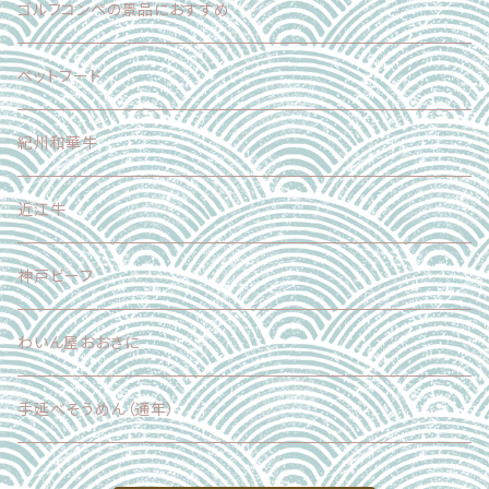
スイーツ
フードロス削減企画
ゴルフコンペの景品におすすめ
加工食品
正品（ギフト対応可）
ペットフード
調味料
加工品
紀州和華牛
その他
近江牛
神戸ビーフ
わいん屋おおきに
手延べそうめん（通年）