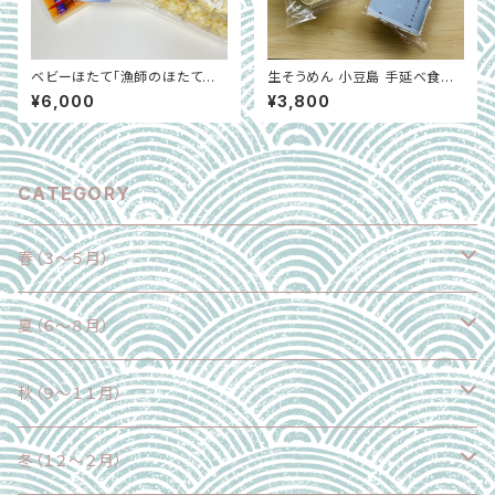
ベビーほたて「漁師のほたてセッ
生そうめん 小豆島 手延べ食べ
ト」（ボイルほたて、ほたてフライ、
比べセット｜生麺・乾麺3種・麺
¥6,000
¥3,800
ほたて飯の素）｜青森県
つゆ付き 大畑大介商店限定 ｜
通年販売
CATEGORY
春（３～５月）
野菜
夏（６～８月）
果物
野菜
秋（９～１１月）
魚介類
果物
野菜
冬（１２～２月）