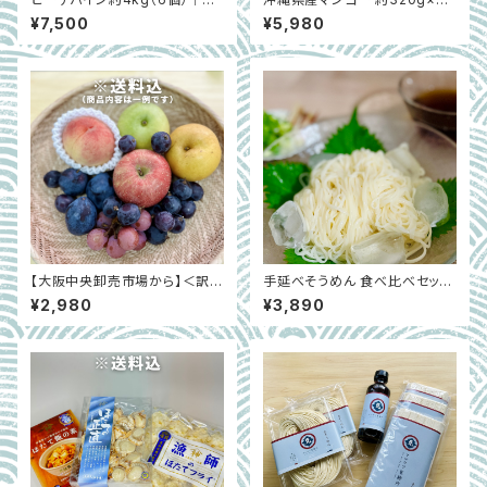
少な国産パイナップル（5月中旬
玉 ギフトにおすすめ｜大阪中央
¥7,500
¥5,980
～6月末）｜沖縄県西表島
卸売市場厳選 ※7月中旬〜8月
上旬
【大阪中央卸売市場から】＜訳あ
手延べそうめん 食べ比べセット
り＞秋の国産フルーツ約2kg フ
金泉・バチ・そばそうめん・麺つ
¥2,980
¥3,890
ードロス削減に貢献！
ゆ付き｜兵庫県ゆもと