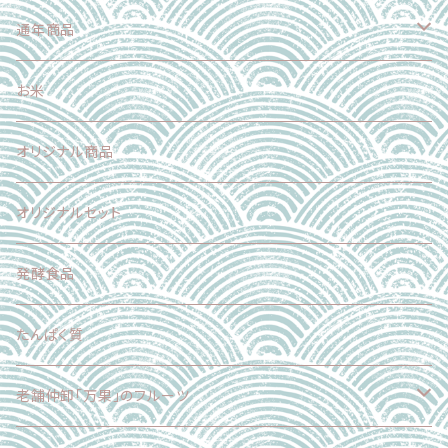
加工食品
魚介類
果物
野菜
通年商品
加工食品
魚介類
果物
野菜
お米
加工食品
魚介類
果物
オリジナル商品
スイーツ
加工食品
魚介類
オリジナルセット
スイーツ
肉
発酵食品
乳製品
たんぱく質
麺
老舗仲卸「万果」のフルーツ