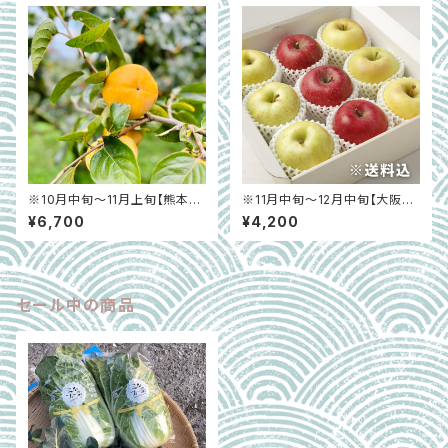
※10月中旬〜11月上旬【熊本県
※11月中旬～12月中旬【大阪中
宇土市】太秋柿「プレミアム太
央卸売市場から】＜正品＞旬の
¥6,700
¥4,200
秋 魁」（秀） 約3.5kg
りんご3種食べ比べ 約2.5㎏
セール中の商品