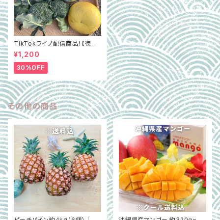
TikTokライブ配信商品！【徳島
県阿波市】GOTTSO阿波セレ
¥1,200
クト3種詰合せ約2.8㎏（ミルフィ
ー菜含む）
30%OFF
その他の商品
ピーチパイン約4kg（6個）｜希
沖縄県産マンゴー 約320g×2