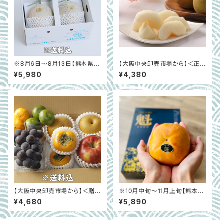
※8月6日～8月13日【熊本県宇
【大阪中央卸売市場から】＜正品
土市】お得！まいひめおじさんの
＞秋月梨 約２㎏（５～８玉）
¥5,980
¥4,380
メロン2玉セット
【大阪中央卸売市場から】＜贈答
※10月中旬〜11月上旬【熊本県
クラス＞内容はお任せ！秋の国
宇土市】太秋柿「プレミアム太
¥4,680
¥5,890
産フルーツ詰合せ約2㎏
秋 魁」化粧箱入り 約2kg