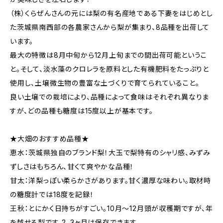
（株）くらぜんさんの元には梨の有名産地である下妻をはじめとし
た茨城県南西部の各農家さんから梨が集まり、8品種を出荷して
います。
最大の特徴は8月中旬から12月上旬までの間出荷可能というこ
と。そして、淡水藻のクロレラを原料とした有機肥料をたっぷりと
使用し、土壌微生物の豊富な土づくりで育てられていること。
良い土壌での栽培により、品種によって食味はそれぞれ異なりま
すが、どの品種も糖度は15度以上が基本です。
★大畑のおすすめ品種★
恵水：茨城県独自のブランド梨！大玉で梨特有のシャリ感、みずみ
ずしさはもちろん、甘くて爽やかな品種！
甘太：洋梨っぽい柔らかさがあります。甘く濃厚な味わい。取材時
の糖度計では18度を記録！
王秋：とにかく日持ちがすごい。10月〜12月頭が収穫期ですが、年
を越せる梨です。2、3ヶ月は保存できます。