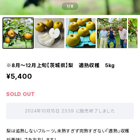
1
/8
※8月〜12月上旬【茨城県】梨 適熟収穫 5kg
¥5,400
SOLD OUT
2024年10月15日 23:59 に販売終了しました
梨は追熟しないフルーツ。未熟すぎず完熟すぎない「適熟」収穫
が美味しさを左右します！