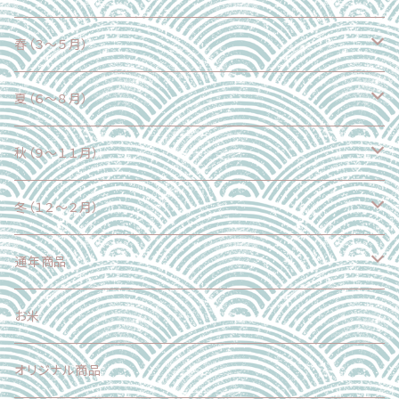
春（３～５月）
野菜
夏（６～８月）
果物
野菜
秋（９～１１月）
魚介類
果物
野菜
冬（１２～２月）
加工食品
魚介類
果物
野菜
通年商品
加工食品
魚介類
果物
野菜
お米
加工食品
魚介類
果物
オリジナル商品