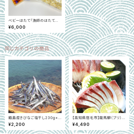
ベビーほたて「漁師のほたてセッ
ト」（ボイルほたて、ほたてフライ、
¥6,000
ほたて飯の素）｜青森県
同じカテゴリの商品
甑島産きびなご塩干し230g×2
【高知県宿毛市】龍馬鰤（ブリ）片
袋 (6袋まで追加可能）｜鹿児
身分 2柵（約850g）
¥2,200
¥4,490
島県