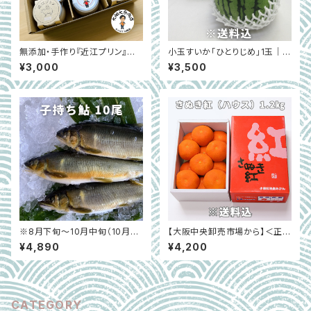
無添加・手作り『近江プリン』大
小玉すいか「ひとりじめ」1玉｜大
畑大介商店オリジナルセット 6
阪中央卸売市場（6月上旬～6月
¥3,000
¥3,500
個入り｜滋賀県高島市
下旬）
※8月下旬〜10月中旬（10月は
【大阪中央卸売市場から】＜正品
冷凍で発送）【和歌山県白浜】子
＞さぬき紅（ハウスみかん）約1.
¥4,890
¥4,200
持ち鮎 （10尾）
2㎏
CATEGORY