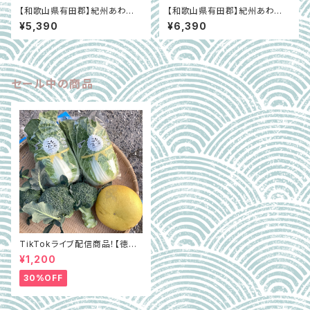
【和歌山県有田郡】紀州あわび
【和歌山県有田郡】紀州あわび
「紀和味」むき身300g(冷凍/6~
「紀和味」活あわび60g 5個入
¥5,390
¥6,390
13粒入)
セール中の商品
TikTokライブ配信商品！【徳島
県阿波市】GOTTSO阿波セレ
¥1,200
クト3種詰合せ約2.8㎏（ミルフィ
ー菜含む）
30%OFF