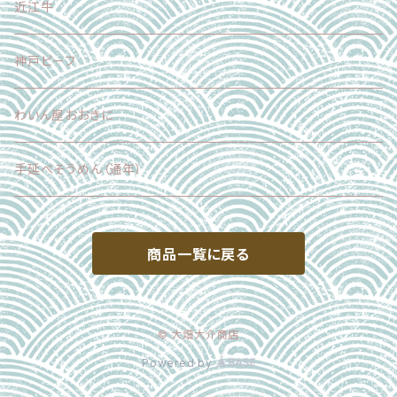
その他
近江牛
神戸ビーフ
わいん屋おおきに
手延べそうめん（通年）
商品一覧に戻る
© 大畑大介商店
Powered by