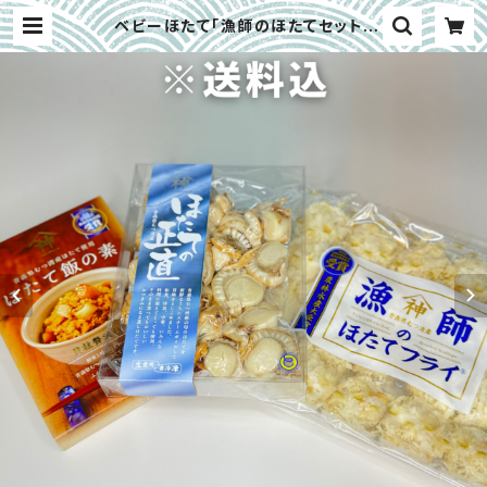
ベビーほたて「漁師のほたてセット」
（ボイルほたて、ほたてフライ、ほたて
飯の素）｜青森県 | 大畑大介商店