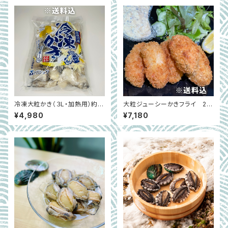
冷凍大粒かき（３L・加熱用）約１
大粒ジューシーかきフライ 20
ｋｇ｜広島県
個×2袋｜広島県能美島
¥4,980
¥7,180