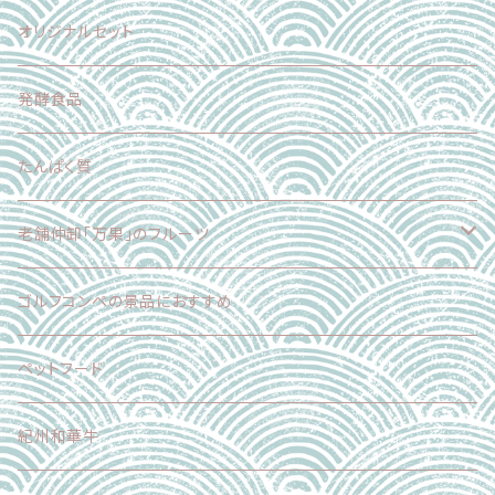
スイーツ
加工食品
魚介類
オリジナルセット
スイーツ
肉
発酵食品
乳製品
たんぱく質
麺
老舗仲卸「万果」のフルーツ
スイーツ
フードロス削減企画
ゴルフコンペの景品におすすめ
加工食品
正品（ギフト対応可）
ペットフード
調味料
加工品
紀州和華牛