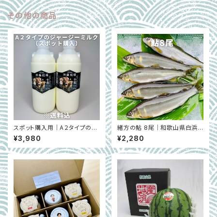
その他の商品
スポット購入用｜A２タイプのジ
緒方の鮎 8尾｜和歌山県白浜
ャージーミルク900㎖×2本 ※
町（6月上旬〜9月末）
¥3,980
¥2,280
超新鮮・低温殺菌・ノンホモ｜千
葉県館山市