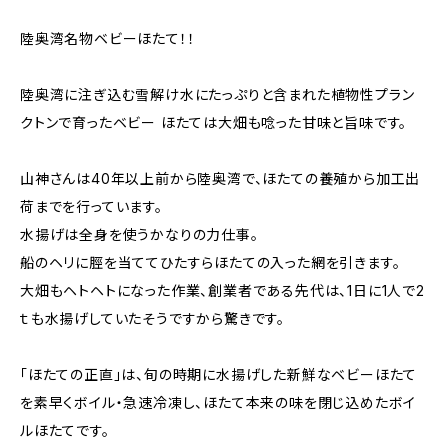
陸奥湾名物ベビーほたて！！
陸奥湾に注ぎ込む雪解け水にたっぷりと含まれた植物性プラン
クトンで育ったベビー ほたては大畑も唸った甘味と旨味です。
山神さんは40年以上前から陸奥湾で、ほたての養殖から加工出
荷までを行っています。
水揚げは全身を使うかなりの力仕事。
船のヘリに脛を当ててひたすらほたての入った網を引きます。
大畑もヘトヘトになった作業、創業者である先代は、1日に1人で2
ｔも水揚げしていたそうですから驚きです。
「ほたての正直」は、旬の時期に水揚げした新鮮なベビーほたて
を素早くボイル・急速冷凍し、ほたて本来の味を閉じ込めたボイ
ルほたてです。