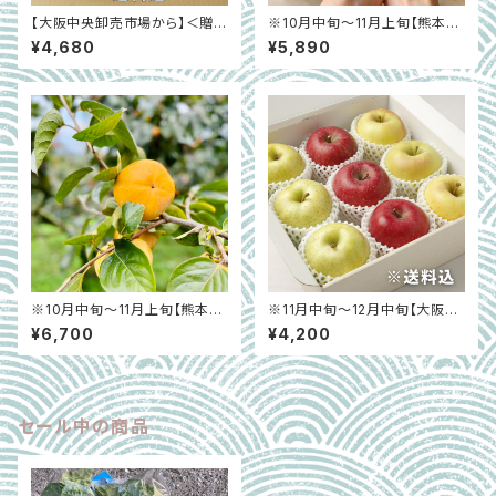
【大阪中央卸売市場から】＜贈答
※10月中旬〜11月上旬【熊本県
クラス＞内容はお任せ！秋の国
宇土市】太秋柿「プレミアム太
¥4,680
¥5,890
産フルーツ詰合せ約2㎏
秋 魁」化粧箱入り 約2kg
※10月中旬〜11月上旬【熊本県
※11月中旬～12月中旬【大阪中
宇土市】太秋柿「プレミアム太
央卸売市場から】＜正品＞旬の
¥6,700
¥4,200
秋 魁」（秀） 約3.5kg
りんご3種食べ比べ 約2.5㎏
セール中の商品