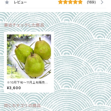
レビュー
(169)
最近チェックした商品
※10月下旬〜11月上旬販売予
定【山形県山形市】ラ・フランス
¥3,600
（特秀）3kg（4L～5L／化粧箱
入り）
同じカテゴリの商品