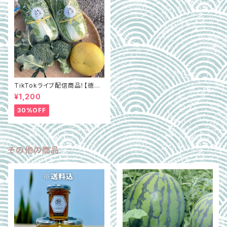
TikTokライブ配信商品！【徳島
県阿波市】GOTTSO阿波セレ
¥1,200
クト3種詰合せ約2.8㎏（ミルフィ
ー菜含む）
30%OFF
その他の商品