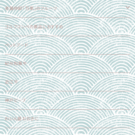
麺
老舗仲卸「万果」のフルーツ
スイーツ
フードロス削減企画
ゴルフコンペの景品におすすめ
加工食品
正品（ギフト対応可）
ペットフード
調味料
加工品
紀州和華牛
その他
近江牛
神戸ビーフ
わいん屋おおきに