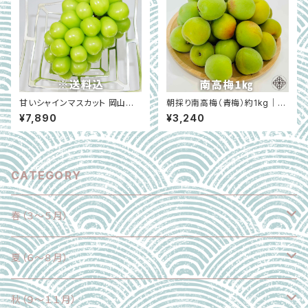
甘いシャインマスカット 岡山県
朝採り南高梅（青梅）約1kg｜LL
産 大房 約700g 産地直送｜西
サイズ以上・秀品｜WARIE 和歌
¥7,890
¥3,240
崎農園 ※7月上旬〜8月下旬限
山県紀の川市 ※6月初旬～中
定
旬
CATEGORY
春（３～５月）
野菜
夏（６～８月）
果物
野菜
秋（９～１１月）