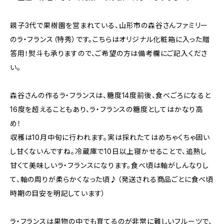
親子3代で果樹園を営まれている、山形市の森谷さんファミリー
のラ・フランス（特秀）です。こちらはオリジナル化粧箱に入った贈
答用！熨斗も承りますので、ご希望の方は備考欄にご記入くださ
い。
森谷さんの作るラ・フランスは、糖度14度前後、食べごろになると
16度を超えることもあり、ラ・フランスの糖度としてはかなり高
め！
収穫は10月中旬に行われます。実は採れたてはめちゃくちゃ固い
し甘くないんですね。冷蔵庫で10日以上寝かせることで、追熟し
甘くて美味しいラ・フランスになります。食べ頃は軸がしんなりし
て、軸の周りが柔らかくなった頃♪（発送される商品ごとに食べ頃
時期の目安を明記しています）
ラ・フランスは果物の中でも育てるのが非常に難しいフルーツで、