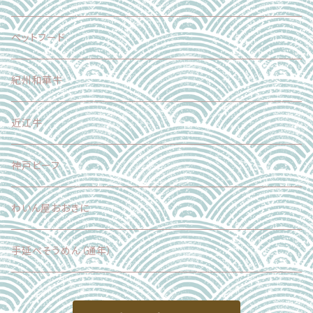
加工食品
正品（ギフト対応可）
ペットフード
調味料
加工品
紀州和華牛
その他
近江牛
神戸ビーフ
わいん屋おおきに
手延べそうめん（通年）