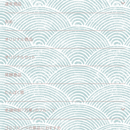
加工食品
魚介類
果物
野菜
通年商品
加工食品
魚介類
果物
野菜
お米
加工食品
魚介類
果物
オリジナル商品
スイーツ
加工食品
魚介類
オリジナルセット
スイーツ
肉
発酵食品
乳製品
たんぱく質
麺
老舗仲卸「万果」のフルーツ
スイーツ
フードロス削減企画
ゴルフコンペの景品におすすめ