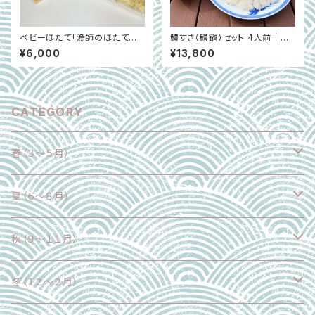
ベビーほたて「漁師のほたてセッ
鱧すき（鱧鍋）セット 4人前｜延
ト」（ボイルほたて、ほたてフライ、
縄漁・沼島沖の鱧｜兵庫県南あ
¥6,000
¥13,800
ほたて飯の素）｜青森県
わじ市 ※6月〜8月末
CATEGORY
春（３～５月）
野菜
夏（６～８月）
果物
野菜
秋（９～１１月）
魚介類
果物
野菜
冬（１２～２月）