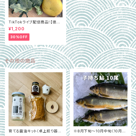
TikTokライブ配信商品！【徳島
県阿波市】GOTTSO阿波セレ
¥1,200
クト3種詰合せ約2.8㎏（ミルフィ
ー菜含む）
30%OFF
その他の商品
育てる醤油キット（卓上絞り器つ
※8月下旬〜10月中旬（10月は
き）と食べる醤油（山椒&なたね
冷凍で発送）【和歌山県白浜】子