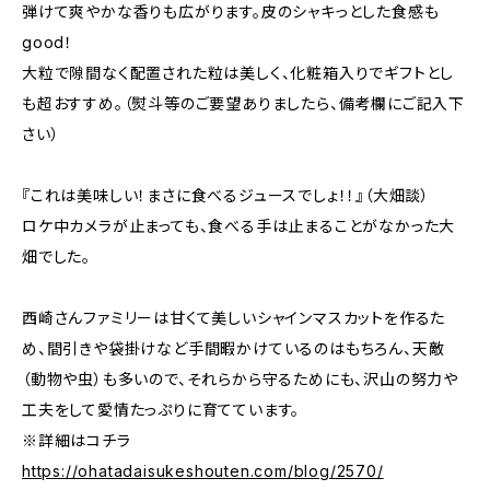
弾けて爽やかな香りも広がります。皮のシャキっとした食感も
good！
大粒で隙間なく配置された粒は美しく、化粧箱入りでギフトとし
も超おすすめ。（熨斗等のご要望ありましたら、備考欄にご記入下
さい）
『これは美味しい！まさに食べるジュースでしょ！！』（大畑談）
ロケ中カメラが止まっても、食べる手は止まることがなかった大
畑でした。
西崎さんファミリーは甘くて美しいシャインマスカットを作るた
め、間引きや袋掛けなど手間暇かけているのはもちろん、天敵
（動物や虫）も多いので、それらから守るためにも、沢山の努力や
工夫をして愛情たっぷりに育てています。
※詳細はコチラ
https://ohatadaisukeshouten.com/blog/2570/