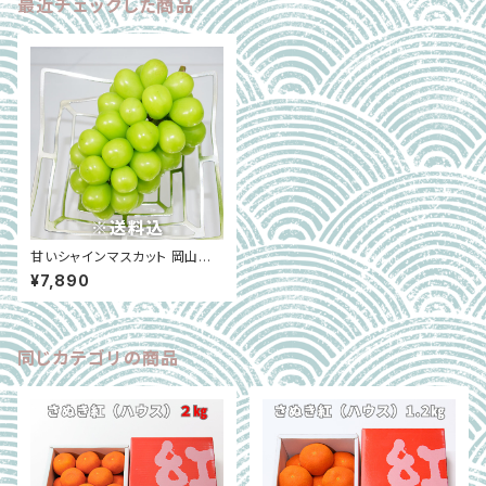
最近チェックした商品
甘いシャインマスカット 岡山県
産 大房 約700g 産地直送｜西
¥7,890
崎農園 ※7月上旬〜8月下旬限
定
同じカテゴリの商品