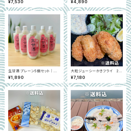
¥7,530
¥4,890
油） ※古式天然醸造・無添加
持ち鮎 （10尾）
｜京都府綾部市
生甘酒 プレーン5個セット｜火
大粒ジューシーかきフライ 20
入れしない米麹甘酒｜京都市上
個×2袋｜広島県能美島
¥1,890
¥7,180
京区