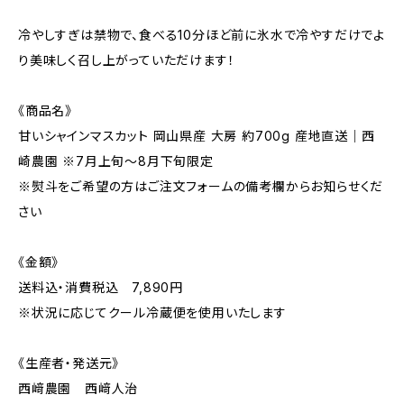
冷やしすぎは禁物で、食べる10分ほど前に氷水で冷やすだけでよ
り美味しく召し上がっていただけます！
《商品名》
甘いシャインマスカット 岡山県産 大房 約700g 産地直送｜西
崎農園 ※7月上旬〜8月下旬限定
※熨斗をご希望の方はご注文フォームの備考欄からお知らせくだ
さい
《金額》
送料込・消費税込 7,890円
※状況に応じてクール冷蔵便を使用いたします
《生産者・発送元》
西﨑農園 西﨑人治