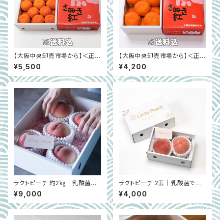
【大阪中央卸売市場から】＜正品
【大阪中央卸売市場から】＜正品
＞さぬき紅（ハウスみかん）約2
＞さぬき紅（ハウスみかん）約1.
¥5,500
¥4,200
㎏
2㎏
ラクトピーチ 約2㎏｜乳酸菌で
ラクトピーチ 2玉｜乳酸菌で育
育てた特別な桃｜和歌山県紀の
てた特別な桃｜和歌山県紀の川
¥9,000
¥4,000
川市桃山町 ※7月
市桃山町 ※7月