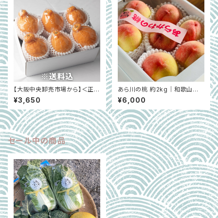
【大阪中央卸売市場から】＜正品
あら川の桃 約2kg｜和歌山県
＞こだわりの不知火（しらぬい）
紀の川市桃山町 FARMER'S F
¥3,650
¥6,000
約1.5㎏（6玉） フードロス削減
ARMER ※6月中旬～7月下旬
に貢献！
セール中の商品