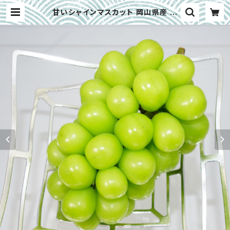
甘いシャインマスカット 岡山県産 大
房 約700g 産地直送｜西崎農園 ※7
月上旬〜8月下旬限定 | 大畑大介商
店