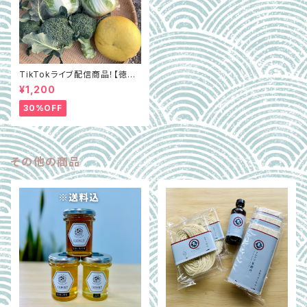
TikTokライブ配信商品！【徳島
県阿波市】GOTTSO阿波セレ
¥1,200
クト3種詰合せ約2.8㎏（ミルフィ
ー菜含む）
30%OFF
その他の商品