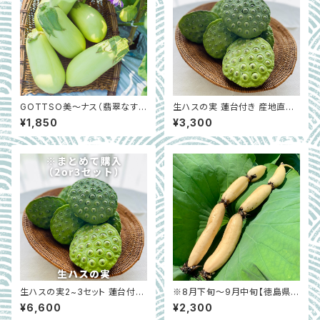
GOTTSO美〜ナス（翡翠なす）
生ハスの実 蓮台付き 産地直送
6本｜とろける食感｜徳島県阿
｜徳島県鳴門市 ※7月下旬〜8
¥1,850
¥3,300
波市 ※7月上旬〜10月中旬
月中旬限定
生ハスの実2~3セット 蓮台付き
※8月下旬〜9月中旬【徳島県鳴
産地直送｜徳島県鳴門市 ※7
門市】新れんこん 1本（3節）
¥6,600
¥2,300
月下旬〜8月中旬限定