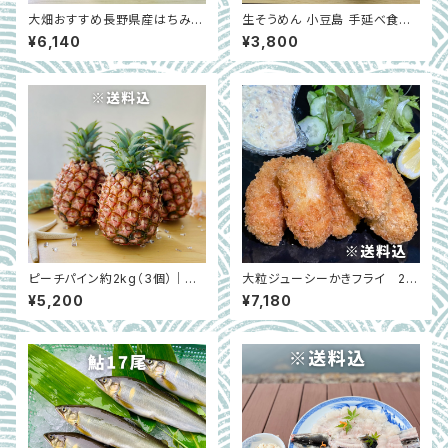
大畑おすすめ長野県産はちみつ
生そうめん 小豆島 手延べ食べ
3種セット｜長野県長野市
比べセット｜生麺・乾麺3種・麺
¥6,140
¥3,800
つゆ付き 大畑大介商店限定 ｜
通年販売
ピーチパイン約2kg（3個）｜希
大粒ジューシーかきフライ 20
少な国産パイナップル（5月中旬
個×2袋｜広島県能美島
¥5,200
¥7,180
～6月末）｜沖縄県西表島