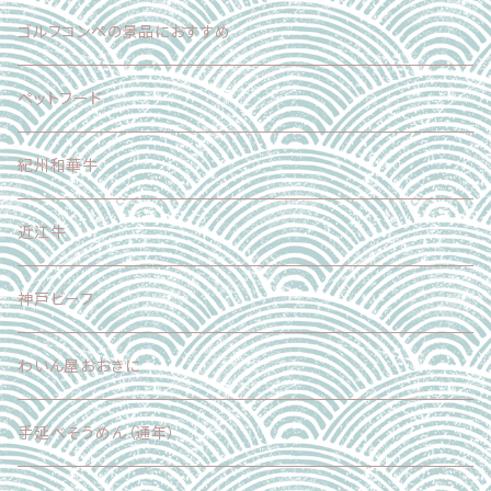
スイーツ
フードロス削減企画
ゴルフコンペの景品におすすめ
加工食品
正品（ギフト対応可）
ペットフード
調味料
加工品
紀州和華牛
その他
近江牛
神戸ビーフ
わいん屋おおきに
手延べそうめん（通年）