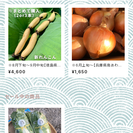
※8月下旬〜9月中旬【徳島県鳴
※6月上旬〜【兵庫県南あわじ
門市】新れんこん２or３本（1本＝
市】黄金玉ねぎ 3kg
¥4,600
¥1,650
3節）
セール中の商品