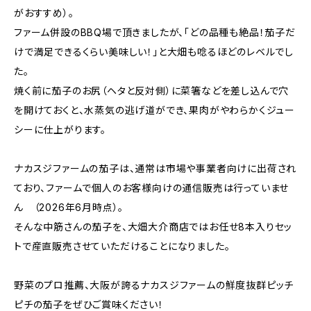
がおすすめ）。
ファーム併設のBBQ場で頂きましたが、「どの品種も絶品！茄子だ
けで満足できるくらい美味しい！」と大畑も唸るほどのレベルでし
た。
焼く前に茄子のお尻（ヘタと反対側）に菜箸などを差し込んで穴
を開けておくと、水蒸気の逃げ道ができ、果肉がやわらかくジュー
シーに仕上がります。
ナカスジファームの茄子は、通常は市場や事業者向けに出荷され
ており、ファームで個人のお客様向けの通信販売は行っていませ
ん （2026年6月時点）。
そんな中筋さんの茄子を、大畑大介商店ではお任せ8本入りセッ
トで産直販売させていただけることになりました。
野菜のプロ推薦、大阪が誇るナカスジファームの鮮度抜群ピッチ
ピチの茄子をぜひご賞味ください！