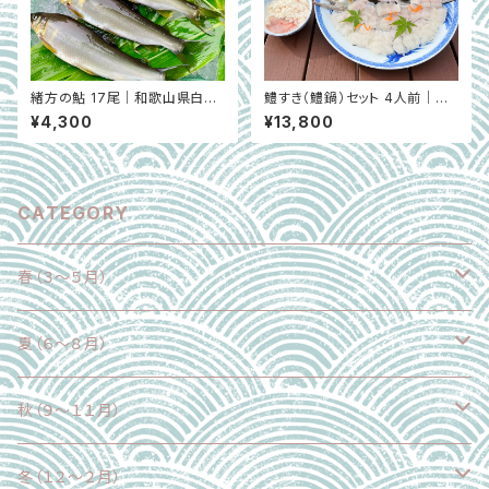
緒方の鮎 17尾｜和歌山県白浜
鱧すき（鱧鍋）セット 4人前｜延
町（6月上旬〜9月末）
縄漁・沼島沖の鱧｜兵庫県南あ
¥4,300
¥13,800
わじ市 ※6月〜8月末
CATEGORY
春（３～５月）
野菜
夏（６～８月）
果物
野菜
秋（９～１１月）
魚介類
果物
野菜
冬（１２～２月）