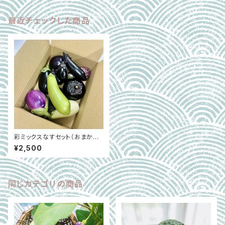
最近チェックした商品
彩ミックスなすセット（おまかせ
8本）｜大阪中央卸売市場の目
¥2,500
利き推薦｜大阪府富田林市 ※4
月下旬～6月下旬
同じカテゴリの商品