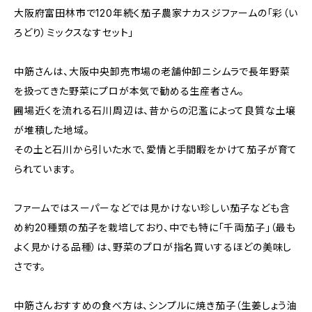
大阪府富田林市で120年続く茄子農家ナカスジファームの「彩（い
ろどり）ミックスなすセット」
中筋さんは、大阪中央卸売市場の老舗仲卸ニシムラで長年野菜
を扱ってきた野菜にプロが本気で勧める生産者さん。
圃場近くを流れる石川周辺は、昔からの氾濫によって良質な土壌
が堆積した地域。
その土と石川から引いた水で、愛情と手間暇をかけて茄子が育て
られています。
ファームではスーパーなどでは見かけない珍しい茄子なども含
め約20種類の茄子を栽培しており、中でも特に「千両茄子」（最も
よく見かける品種）は、野菜のプロが指名買いするほどの美味し
さです。
中筋さんおすすめの食べ方は、シンプルに焼き茄子（生姜しょう油