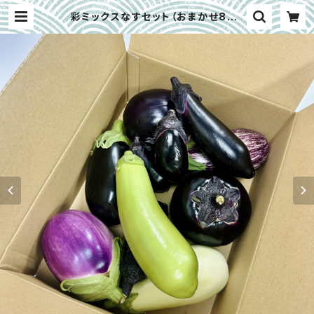
彩ミックスなすセット（おまかせ8本）
｜大阪中央卸売市場の目利き推薦｜
大阪府富田林市 ※4月下旬～6月下
旬 | 大畑大介商店