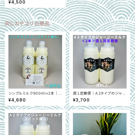
¥4,500
温殺菌ノンホモ牛乳 （千葉県
館山市）
同じカテゴリの商品
シングルミルク900ml×2本｜
週１定期便｜A２タイプのジャー
超新鮮 低温殺菌ノンホモ牛乳
ジーミルク900㎖×2本 ※超
¥4,680
¥3,700
【千葉県館山市】
新鮮・低温殺菌・ノンホモ｜千葉
県館山市