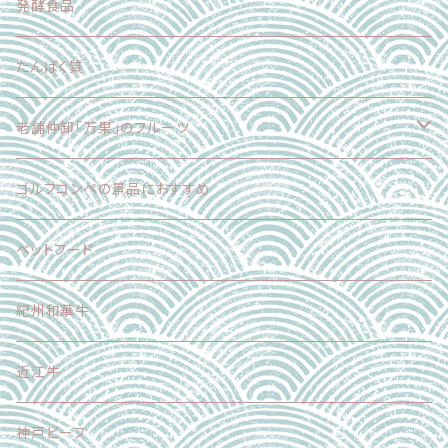
スイーツ
肉
発酵食品
乳製品
たんぱく質
麺
老舗仲卸「万果」のフルーツ
スイーツ
フードロス削減企画
ゴルフコンペの景品におすすめ
加工食品
正品（ギフト対応可）
ペットフード
調味料
加工品
紀州和華牛
その他
近江牛
神戸ビーフ