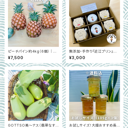
ピーチパイン約4kg（6個）｜希
無添加・手作り『近江プリン』大
少な国産パイナップル（5月中旬
畑大介商店オリジナルセット 6
¥7,500
¥3,000
～6月末）｜沖縄県西表島
個入り｜滋賀県高島市
GOTTSO美〜ナス（翡翠なす）
お試しサイズ！大畑おすすめ長