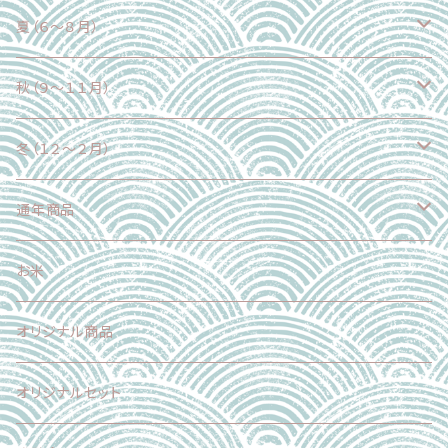
野菜
夏（６～８月）
果物
野菜
秋（９～１１月）
魚介類
果物
野菜
冬（１２～２月）
加工食品
魚介類
果物
野菜
通年商品
加工食品
魚介類
果物
野菜
お米
加工食品
魚介類
果物
オリジナル商品
スイーツ
加工食品
魚介類
オリジナルセット