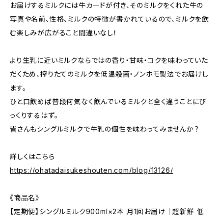
お届けするミルクには牛カードが付き、そのミルクをくれた牛の
写真や名前、性格、ミルクの特徴が書かれているので、ミルクを飲
む楽しみが広がること間違いなし！
より生乳に近いミルクならではの香り・甘味・コクを味わっていた
だくため、搾りたてのミルクを低温殺菌・ノンホモ製法でお届けし
ます。
ひと口飲めば普段何気なく飲んでいるミルクと全く違うことにび
っくりするはず。
皆さんもシングルミルクで牛乳の個性を味わってみませんか？
詳しくはこちら
https://ohatadaisukeshouten.com/blog/13126/
《商品名》
【定期便】シングルミルク900ml×2本 月1回お届け｜超新鮮 低