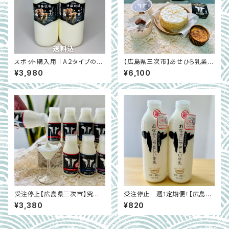
スポット購入用｜A２タイプのジ
【広島県三次市】あせひら乳業の
ャージーミルク900㎖×2本 ※
スイーツセット（チーズケーキ・ア
¥3,980
¥6,100
超新鮮・低温殺菌・ノンホモ｜千
イス黄金のプリン・生キャラメ
葉県館山市
ル）
受注停止【広島県三次市】究極
受注停止 週1定期便！【広島県
の飲むヨーグルト ※A2タイプ
三次市】おなかにやさしい牛
¥3,380
¥820
のミルクを使用 1ccあたり10
乳 ※A2タイプのミルク・鮮度
億個の乳酸菌
抜群・低温殺菌・ノンホモ