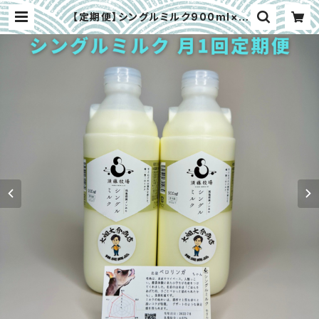
【定期便】シングルミルク900ml×2
本 月1回お届け｜超新鮮 低温殺菌ノ
ンホモ牛乳 （千葉県館山市） | 大畑
大介商店