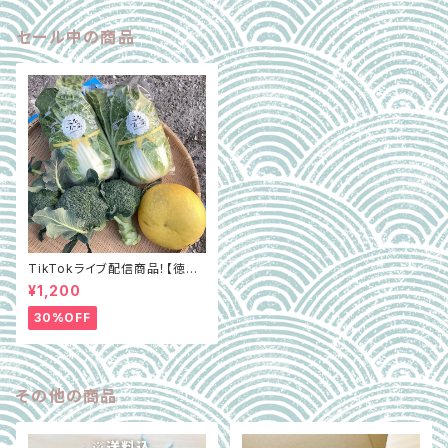
セール中の商品
TikTokライブ配信商品！【徳島
県阿波市】GOTTSO阿波セレ
¥1,200
クト3種詰合せ約2.8㎏（ミルフィ
ー菜含む）
30%OFF
その他の商品