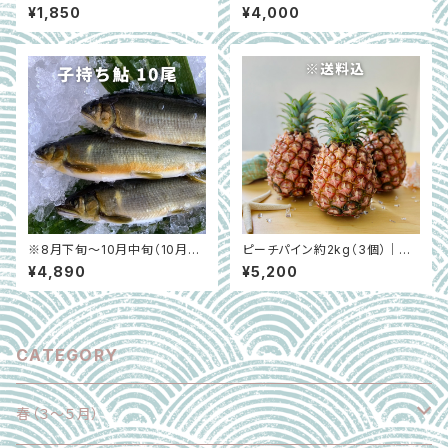
6本｜とろける食感｜徳島県阿
野県産はちみつ3種セット（105
¥1,850
¥4,000
波市 ※7月上旬〜10月中旬
g×3個）｜長野県長野市
※8月下旬〜10月中旬（10月は
ピーチパイン約2kg（3個）｜希
冷凍で発送）【和歌山県白浜】子
少な国産パイナップル（5月中旬
¥4,890
¥5,200
持ち鮎 （10尾）
～6月末）｜沖縄県西表島
CATEGORY
春（３～５月）