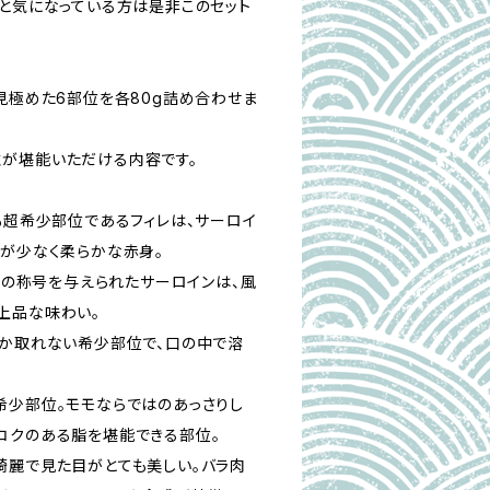
」と気になっている方は是非このセット
見極めた6部位を各80g詰め合わせま
が堪能いただける内容です。
も超希少部位であるフィレは、サーロイ
肪が少なく柔らかな赤身。
r」の称号を与えられたサーロインは、風
上品な味わい。
しか取れない希少部位で、口の中で溶
希少部位。モモならではのあっさりし
コクのある脂を堪能できる部位。
綺麗で見た目がとても美しい。バラ肉