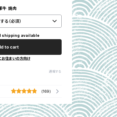
華牛 焼肉
する（必須）
l shipping available
d to cart
にお住まいの方向け
通報する
(169)