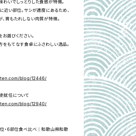
味わいでしっとりした食感が特徴。
レに近い部位。サシが適度にあるため、
が、胃もたれしない肉質が特徴。
をお選びください。
方をもてなす食卓にふさわしい逸品。
uten.com/blog/12446/
使就任について
uten.com/blog/12940/
部位・6部位食べ比べ｜和歌山県和歌