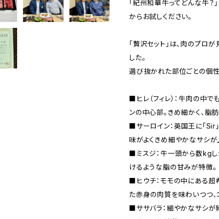
「紀州和華牛ってどんな牛？
からお試しください。
「贅沢セット」は、肉のプロが
した。
選び抜かれた部位ごとの個性
■ヒレ（フィレ）：牛肉の中で
ンの中心部。きめ細かく、脂
■サーロイン：英国王に「Si
味がよくきめ細やかなサシが
■ミスジ：牛一頭から数kg
けるような脂の甘みが特徴。
■ヒウチ：モモの中にある超
た赤身の肉質を味わいつつ、
■ササバラ：細やかなサシが