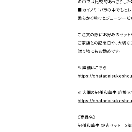
の中では比較的あっさりした
■カイノミ：バラの中でもヒ
柔らかく噛むとジューシーだ
ご注文の際にお好みのセット
ご家族との記念日や、大切な
贈り物にもお勧めです。
※詳細はこちら
https://ohatadaisukesho
※大畑の紀州和華牛 応援大
https://ohatadaisukesho
《商品名》
紀州和華牛 焼肉セット｜3