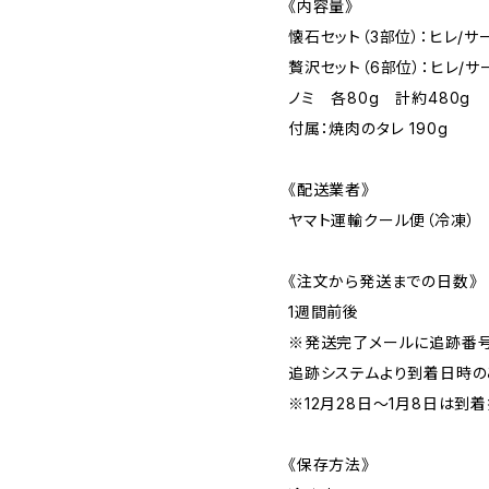
《内容量》
懐石セット（3部位）：ヒレ/サ
贅沢セット（6部位）：ヒレ/サ
ノミ 各80g 計約480g
付属：焼肉のタレ 190g
《配送業者》
ヤマト運輸クール便（冷凍）
《注文から発送までの日数》
1週間前後
※発送完了メールに追跡番号
追跡システムより到着日時の
※12月28日～1月8日は到
《保存方法》