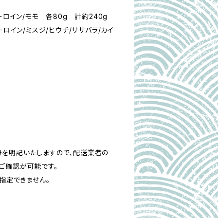
ーロイン/モモ 各80g 計約240g
ーロイン/ミスジ/ヒウチ/ササバラ/カイ
を明記いたしますので、配送業者の
ご確認が可能です。
着指定できません。