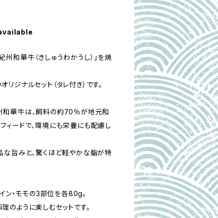
available
紀州和華牛（きしゅうわかうし）」を焼
オリジナルセット（タレ付き）です。
和華牛は、飼料の約70％が地元和
フィードで、環境にも栄養にも配慮し
品な旨みと、驚くほど軽やかな脂が特
イン・モモの3部位を各80g。
理のように楽しむセットです。