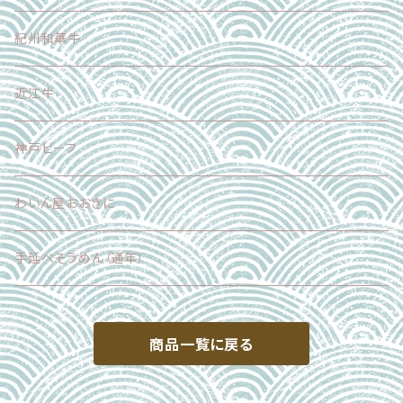
調味料
加工品
紀州和華牛
その他
近江牛
神戸ビーフ
わいん屋おおきに
手延べそうめん（通年）
商品一覧に戻る