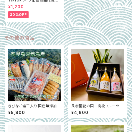
TikTokライブ配信商品！【徳島
県阿波市】GOTTSO阿波セレ
¥1,200
クト3種詰合せ約2.8㎏（ミルフィ
ー菜含む）
30%OFF
その他の商品
きびなご塩干入り 国産無添加干
果樹園紀の国 高級フルーツジ
物＆つけあげ 計7種セット｜鹿
ュース味皇3本セット（みかん、も
¥5,800
¥4,600
児島県甑島
も、ゆず）｜和歌山県有田郡