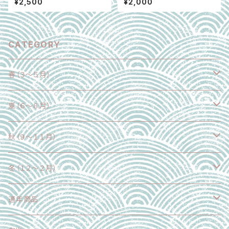
¥2,500
¥2,000
利き推薦｜大阪府富田林市 ※4
個入り
月下旬～6月下旬
CATEGORY
春（３～５月）
野菜
夏（６～８月）
果物
野菜
秋（９～１１月）
魚介類
果物
野菜
冬（１２～２月）
加工食品
魚介類
果物
野菜
通年商品