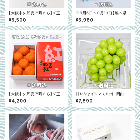
【大阪中央卸売市場から】＜正品
※8月6日～8月13日【熊本県宇
＞さぬき紅（ハウスみかん）約2
土市】お得！まいひめおじさんの
¥5,500
¥5,980
㎏
メロン2玉セット
【大阪中央卸売市場から】＜正品
甘いシャインマスカット 岡山県
＞さぬき紅（ハウスみかん）約1.
産 大房 約700g 産地直送｜西
¥4,200
¥7,890
2㎏
崎農園 ※7月上旬〜8月下旬限
定