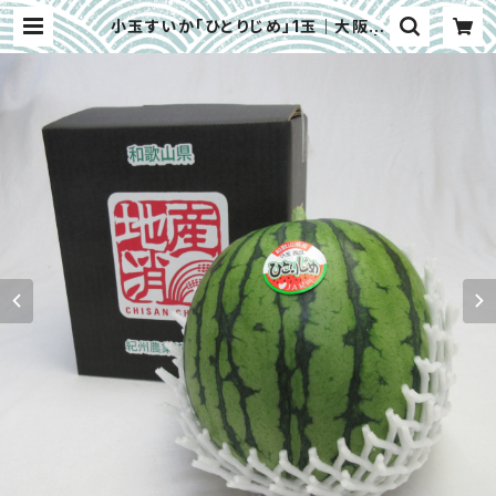
小玉すいか「ひとりじめ」1玉｜大阪中
央卸売市場（6月上旬～6月下旬） |
大畑大介商店