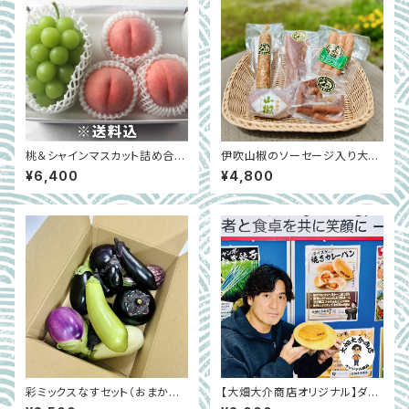
桃＆シャインマスカット詰め合わ
伊吹山椒のソーセージ入り大畑
せ｜ギフトにもおすすめ｜大阪
大介おすすめ5種セット｜滋賀県
¥6,400
¥4,800
中央卸売市場 ※7月上旬～8月
米原市
上旬
彩ミックスなすセット（おまかせ
【大畑大介商店オリジナル】ダイ
8本）｜大阪中央卸売市場の目
スケの焼きカレーパン（冷凍）6