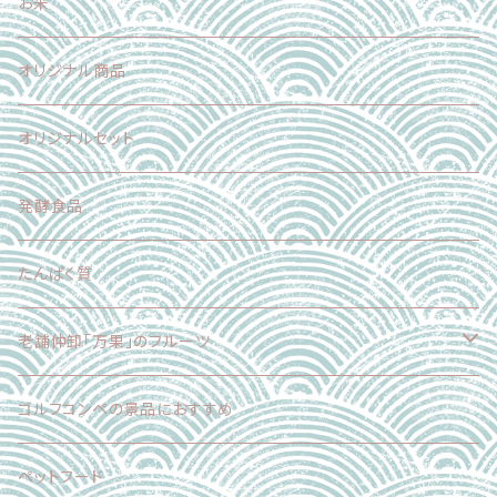
加工食品
魚介類
果物
野菜
お米
加工食品
魚介類
果物
オリジナル商品
スイーツ
加工食品
魚介類
オリジナルセット
スイーツ
肉
発酵食品
乳製品
たんぱく質
麺
老舗仲卸「万果」のフルーツ
スイーツ
フードロス削減企画
ゴルフコンペの景品におすすめ
加工食品
正品（ギフト対応可）
ペットフード