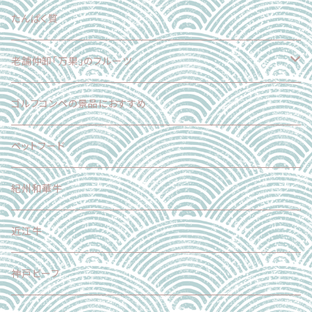
乳製品
たんぱく質
麺
老舗仲卸「万果」のフルーツ
スイーツ
フードロス削減企画
ゴルフコンペの景品におすすめ
加工食品
正品（ギフト対応可）
ペットフード
調味料
加工品
紀州和華牛
その他
近江牛
神戸ビーフ