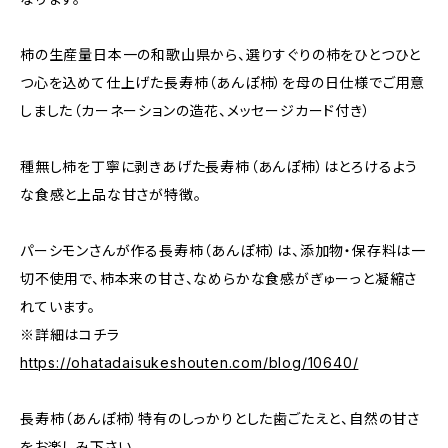
柿の生産量日本一の和歌山県から、選りすぐりの柿をひとつひと
つ心を込めて仕上げた長寿柿（あんぽ柿）を母の日仕様でご用意
しました（カーネーションの造花、メッセージカード付き）
種無し柿を丁寧に剥きあげた長寿柿（あんぽ柿）はとろけるよう
な食感と上品な甘さが特徴。
パーシモンさんが作る長寿柿（あんぽ柿）は、添加物・保存料は一
切不使用で、柿本来の甘さ、なめらかな食感がぎゅーっと凝縮さ
れています。
※詳細はコチラ
https://ohatadaisukeshouten.com/blog/10640/
長寿柿（あんぽ柿）特有のしっかりとした歯ごたえと、自然の甘さ
をお楽しみ下さい。