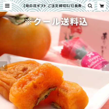
【母の日ギフト ご注文締切5/1】長寿柿
（あんぽ柿） | 大畑大介商店