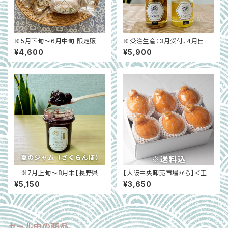
※5月下旬～6月中旬 限定販売
※受注生産：3月受付、4月出荷
【滋賀県米原市】花山椒ソーセー
予定【長野県長野市】国産 春の
¥4,600
¥5,900
ジ入り大畑大介おすすめ5種セ
ジャム（いちご）＆はちみつ 大
ット
畑おすすめ3種セット
※7月上旬～8月末【長野県長
【大阪中央卸売市場から】＜正品
野市】（受注生産）国産 夏のジャ
＞こだわりの不知火（しらぬい）
¥5,150
¥3,650
ム＆はちみつ 大畑おすすめ3
約1.5㎏（6玉） フードロス削減
種セット
に貢献！
セール中の商品