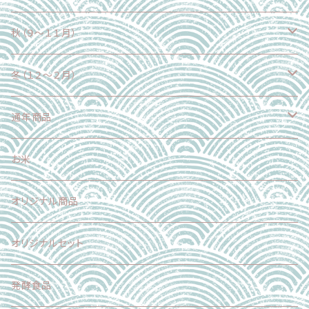
果物
野菜
秋（９～１１月）
魚介類
果物
野菜
冬（１２～２月）
加工食品
魚介類
果物
野菜
通年商品
加工食品
魚介類
果物
野菜
お米
加工食品
魚介類
果物
オリジナル商品
スイーツ
加工食品
魚介類
オリジナルセット
スイーツ
肉
発酵食品