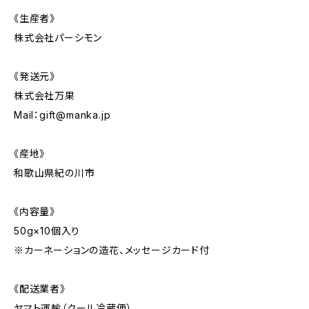
《生産者》
株式会社パーシモン
《発送元》
株式会社万果
Mail：
gift@manka.jp
《産地》
和歌山県紀の川市
《内容量》
50g×10個入り
※カーネーションの造花、メッセージカード付
《配送業者》
ヤマト運輸（クール冷蔵便）