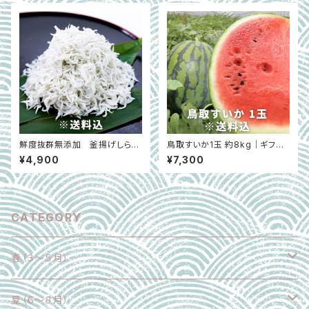
鮮度抜群無添加 釜揚げしら
鳥取すいか1玉 約8kg｜ギフト
す 約1kg｜和歌山県新宮市
にもおすすめ｜鳥取県北栄町
¥4,900
¥7,300
※6月上旬〜7月中旬
CATEGORY
春（３～５月）
野菜
夏（６～８月）