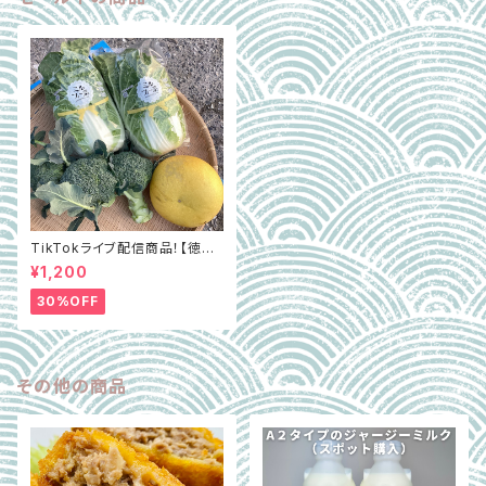
TikTokライブ配信商品！【徳島
県阿波市】GOTTSO阿波セレ
¥1,200
クト3種詰合せ約2.8㎏（ミルフィ
ー菜含む）
30%OFF
その他の商品