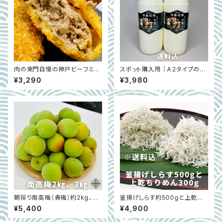
肉の東門自慢の神戸ビーフミン
スポット購入用｜A２タイプのジ
チカツ&神戸ビーフコロッケ&黒
ャージーミルク900㎖×2本 ※
¥3,290
¥3,980
豆コロッケ（冷凍） 各5個セット
超新鮮・低温殺菌・ノンホモ｜千
｜兵庫県丹波篠山市
葉県館山市
朝採り南高梅（青梅）約2kg、3
釜揚げしらす約500gと上乾ち
㎏｜LLサイズ以上・秀品｜WAR
りめん約300gセット｜和歌山
¥5,400
¥4,900
IE 和歌山県紀の川市 ※6月初
県新宮市
旬～中旬