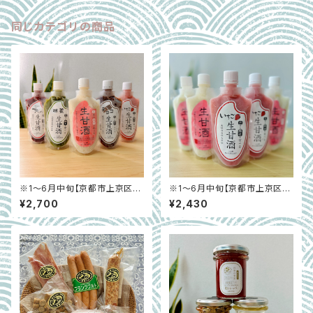
同じカテゴリの商品
※1～6月中旬【京都市上京区】
※1～6月中旬【京都市上京区】
生甘酒アソート５個セット（いち
生甘酒いちご味＆プレーン５個
¥2,700
¥2,430
ご味Ver) 腸活におすすめ！ノン
セット 腸活におすすめ！ノンア
アルコール・砂糖不使用、完全無
ルコール・砂糖不使用、完全無添
添加の米麹甘酒
加